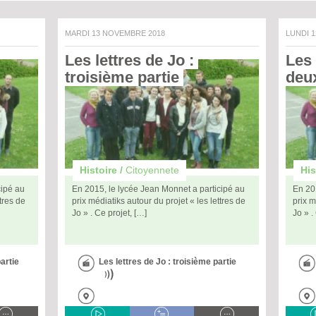
MARDI 13 NOVEMBRE 2018
LUNDI 
Les lettres de Jo : 
Les 
troisième partie 
deux
Histoire /
Citoyennete
His
cipé au
En 2015, le lycée Jean Monnet a participé au
En 20
ttres de
prix médiatiks autour du projet « les lettres de
prix m
Jo » . Ce projet, […]
Jo » .
artie
Les lettres de Jo : troisième partie