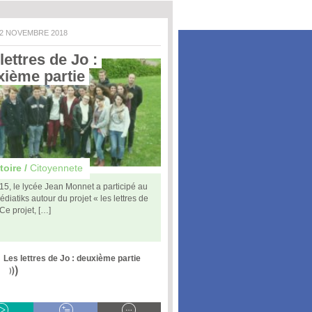
12 NOVEMBRE 2018
lettres de Jo : 
ième partie 
toire /
Citoyennete
15, le lycée Jean Monnet a participé au
édiatiks autour du projet « les lettres de
 Ce projet, […]
Les lettres de Jo : deuxième partie