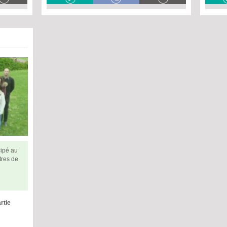
cipé au
ttres de
rtie