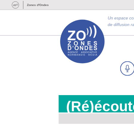
Zones d'Ondes
Un espace c
de diffusion 
(Ré)écout