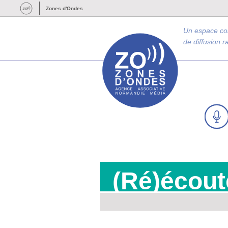
Zones d'Ondes
Un espace c
de diffusion 
(Ré)écout