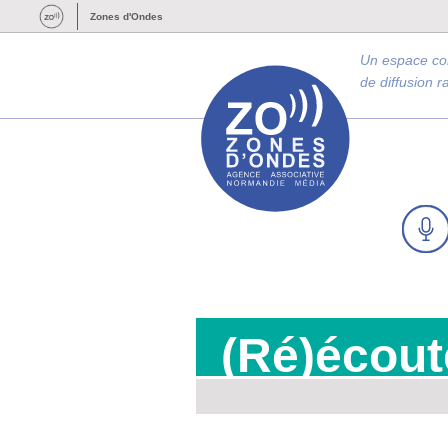
Zones d'Ondes
Un espace c
de diffusion 
(Ré)écout