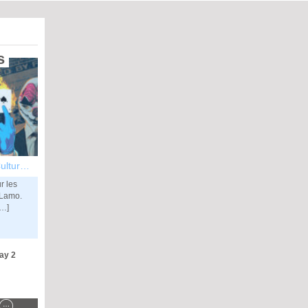
 
re et divertissement
r les
 Lamo.
[…]
ay 2