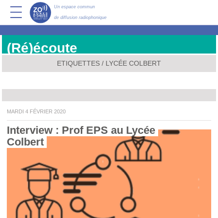
Un espace commun
de diffusion radiophonique
(Ré)écoute
ETIQUETTES / LYCÉE COLBERT
MARDI 4 FÉVRIER 2020
Interview : Prof EPS au Lycée 
Colbert 