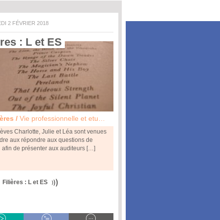
DI 2 FÉVRIER 2018
ères : L et ES 
ières /
Vie professionnelle et etudes
èves Charlotte, Julie et Léa sont venues
dre aux répondre aux questions de
n afin de présenter aux auditeurs […]
Filières : L et ES