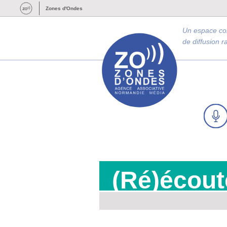
Zones d'Ondes
Un espace c
de diffusion 
(Ré)écout