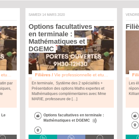
SAMEDI 14 MARS 2020
VENDRE
Options facultatives 
Fili
en terminale : 
Mathématiques et 
DGEMC 
tudes
Filières /
Vie professionnelle et etudes
Fil
latin par
En terminale, Système des 2 spécialités +
Les él
siques,
Présentation des options Maths expertes et
répon
le
Mathématiques complémentaires avec Mme
Killia
MARIE, professeure de […]
: Le
Options facultatives en terminale :
Mathématiques et DGEMC