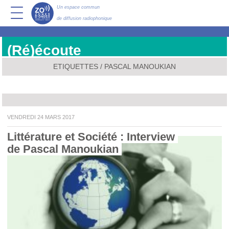
Un espace commun
de diffusion radiophonique
(Ré)écoute
ETIQUETTES / PASCAL MANOUKIAN
VENDREDI 24 MARS 2017
Littérature et Société : Interview 
de Pascal Manoukian 