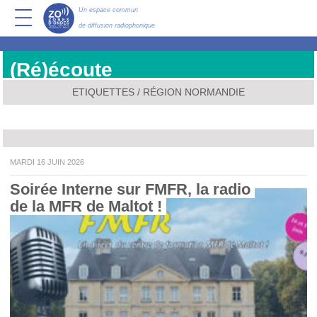
Un espace commun
de diffusion radiophonique
(Ré)écoute
ETIQUETTES / RÉGION NORMANDIE
MARDI 16 JUIN 2026
Soirée Interne sur FMFR, la radio 
de la MFR de Maltot ! 