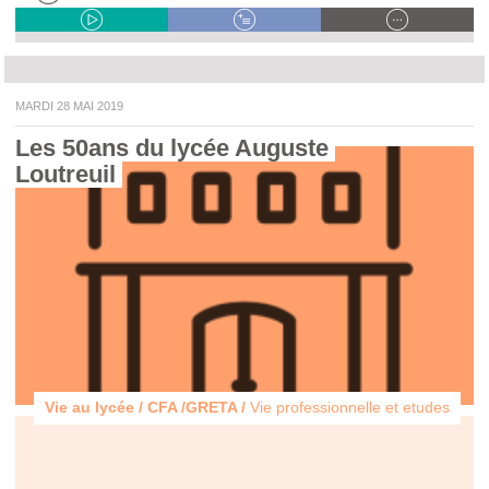
MARDI 28 MAI 2019
Les 50ans du lycée Auguste 
Loutreuil 
Vie au lycée / CFA /GRETA /
Vie professionnelle et etudes