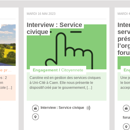
MARDI 16 MAI 2023
MARDI 
Interview : Service 
Inte
civique 
serv
prés
l’or
for
essionnelle et etudes
Engagement /
Citoyennete
En
s : 2
Caroline est en gestion des services civiques
Une je
 en
à Uni-Cité à Caen. Elle nous présente le
le bo
cole […]
dispositif créé par le gouvernement, […]
accep
s
Interview : Service civique
for