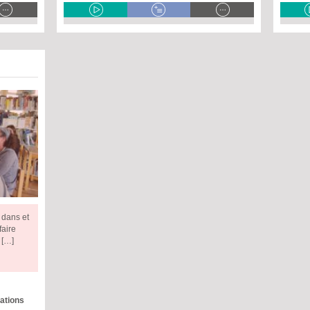
 dans et
faire
 […]
nations