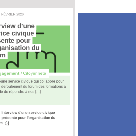
4 FÉVRIER 2020
rview d’une 
ice civique 
ente pour 
ganisation du 
um 
gagement /
Citoyennete
une service civique qui collabore pour
n déroulement du forum des formations a
té de répondre à nos […]
Interview d’une service civique
présente pour l’organisation du
um