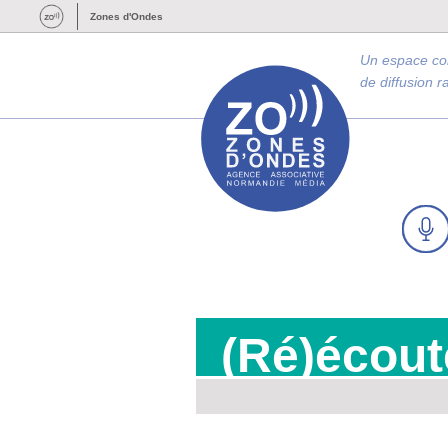
Zones d'Ondes
Un espace c
de diffusion 
(Ré)écout