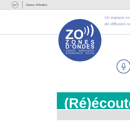
Zones d'Ondes
Un espace c
de diffusion 
(Ré)écout