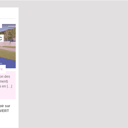
 
 
re
ion des
ement)
s en […]
oir sur
PIVERT