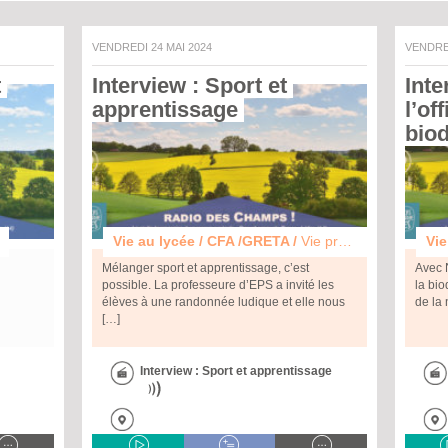
VENDREDI 24 MAI 2024
VENDRE
 
Interview : Sport et 
Inte
apprentissage 
l’of
biod
Vie au lycée / CFA /GRETA /
Vie professionnelle et etudes
Vie
Mélanger sport et apprentissage, c’est
Avec N
possible. La professeure d’EPS a invité les
la bio
élèves à une randonnée ludique et elle nous
de la 
[…]
Interview : Sport et apprentissage