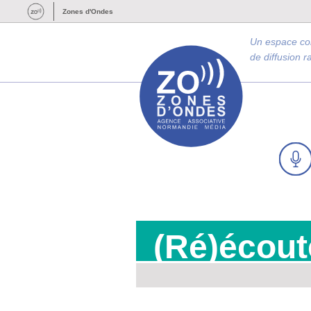
Zones d'Ondes
Un espace c
de diffusion 
(Ré)écout