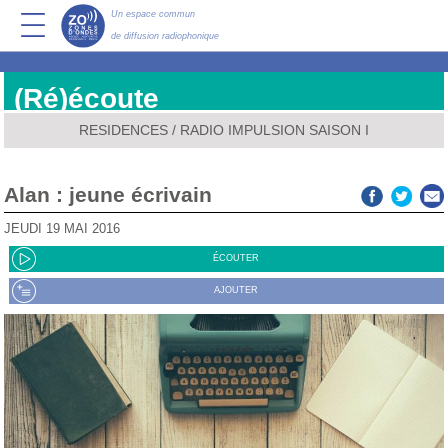
Un espace commun
de diffusion radiophonique
(Ré)écoute
RESIDENCES
/
RADIO IMPULSION SAISON I
Alan : jeune écrivain
JEUDI 19 MAI 2016
ÉCOUTER
AJOUTER