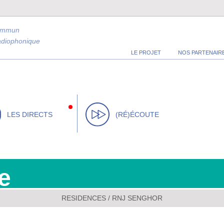
ommun
radiophonique
LE PROJET
NOS PARTENAIR
LES DIRECTS
(RÉ)ÉCOUTE
e
RESIDENCES
/
RNJ SENGHOR