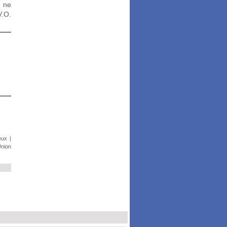
s ne
V.O.
eux
|
nion