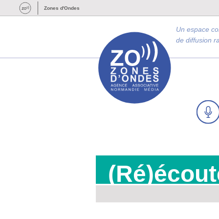
Zones d'Ondes
Un espace c
de diffusion 
(Ré)écout