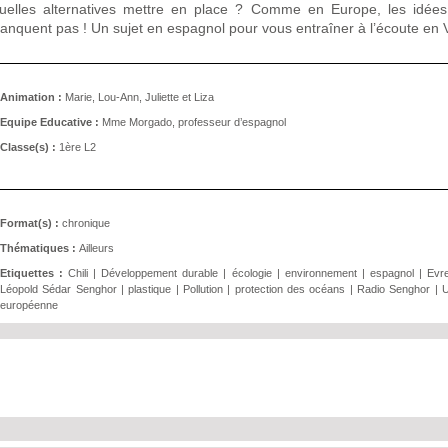
uelles alternatives mettre en place ? Comme en Europe, les idée
anquent pas ! Un sujet en espagnol pour vous entraîner à l’écoute en 
Animation :
Marie, Lou-Ann, Juliette et Liza
Equipe Educative :
Mme Morgado, professeur d’espagnol
Classe(s) :
1è​re​ L2
Format(s) :
chronique
Thématiques :
Ailleurs
Etiquettes :
Chili
|
Développement durable
|
écologie
|
environnement
|
espagnol
|
Evr
Léopold Sédar Senghor
|
plastique
|
Pollution
|
protection des océans
|
Radio Senghor
|
U
européenne