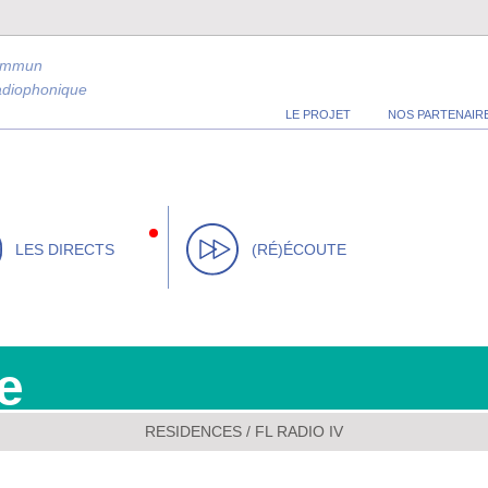
ommun
radiophonique
LE PROJET
NOS PARTENAIR
LES DIRECTS
(RÉ)ÉCOUTE
e
RESIDENCES
/
FL RADIO IV