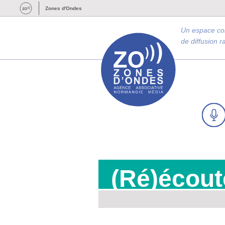
Zones d'Ondes
Un espace c
de diffusion 
(Ré)écout