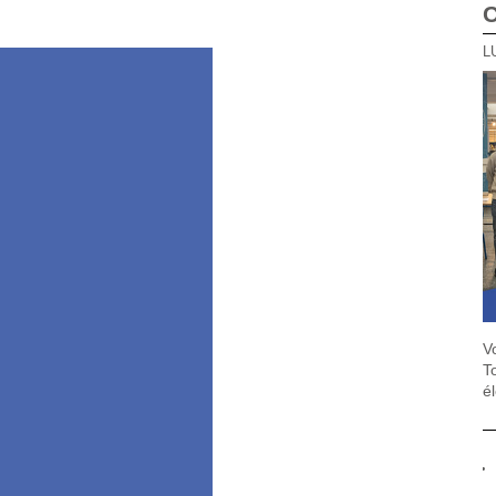
V
T
é