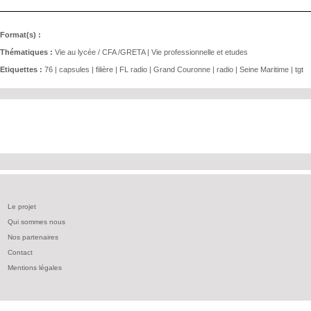
Format(s) :
Thématiques :
Vie au lycée / CFA /GRETA
|
Vie professionnelle et etudes
Etiquettes :
76
|
capsules
|
filière
|
FL radio
|
Grand Couronne
|
radio
|
Seine Maritime
|
tgt
Le projet
Qui sommes nous
Nos partenaires
Contact
Mentions légales