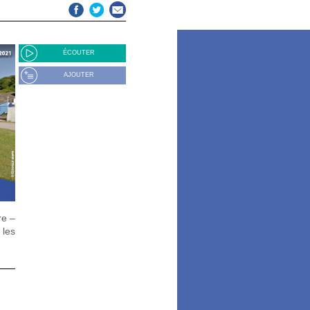
ÉCOUTER
AJOUTER
re –
 les