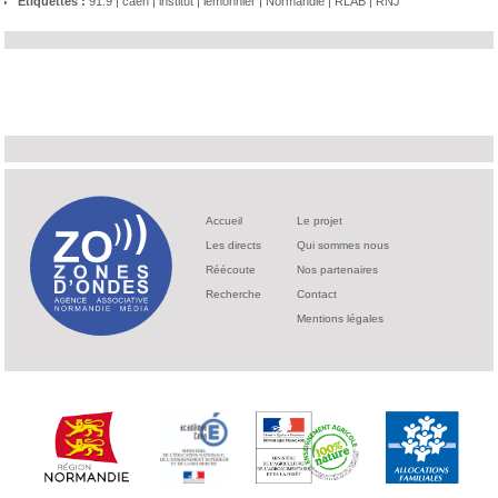
Etiquettes :
91.9
|
caen
|
institut
|
lemonnier
|
Normandie
|
RLAB
|
RNJ
Accueil
Le projet
Les directs
Qui sommes nous
Réécoute
Nos partenaires
Recherche
Contact
Mentions légales