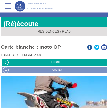
Un espace commun
de diffusion radiophonique
(Ré)écoute
RESIDENCES
/
RLAB
Carte blanche : moto GP
LUNDI 14 DÉCEMBRE 2020
ÉCOUTER
AJOUTER