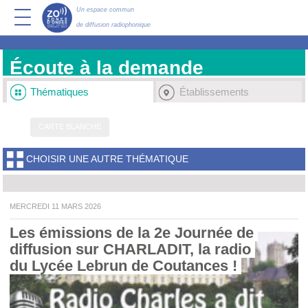
Un espace commun
de diffusion radiophonique
Écoute à la demande
Thématiques
Établissements
CARTE BLANCHE
CHOISIR UNE AUTRE THÉMATIQUE
MERCREDI 11 MARS 2026
Les émissions de la 2e Journée de 
diffusion sur CHARLADIT, la radio 
du Lycée Lebrun de Coutances ! 