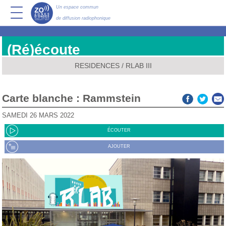
Un espace commun
de diffusion radiophonique
(Ré)écoute
RESIDENCES
/
RLAB III
Carte blanche : Rammstein
SAMEDI 26 MARS 2022
ÉCOUTER
AJOUTER