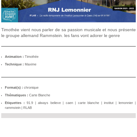
Timothée vient nous parler de sa passion musicale et nous présente
le groupe allemand Rammstein. les fans vont adorer le genre
Animation :
Timothée
Technique :
Maxime
Format(s) :
chronique
Thématiques :
Carte Blanche
Etiquettes :
91.9
|
always believe
|
caen
|
carte blanche
|
institut
|
lemonnier
|
rammstein
|
RLAB