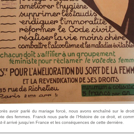
près avoir parlé du mariage forcé, nous avons enchaîné sur le droi
ote des femmes. Franck nous parle de l’Histoire de ce droit, et com
st-il arrivé jusqu’en France et les conséquences de cette dernière.