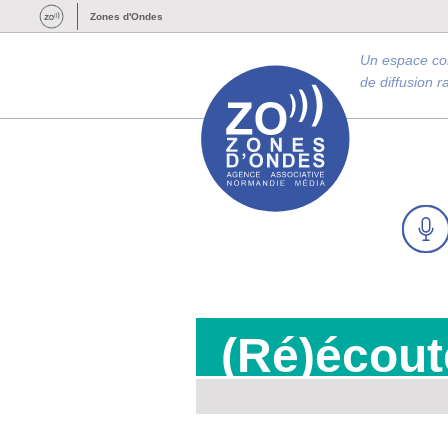
Zones d'Ondes
Un espace c
de diffusion 
(Ré)écout