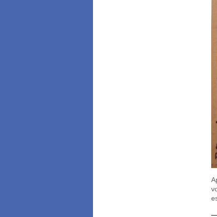
A
v
e