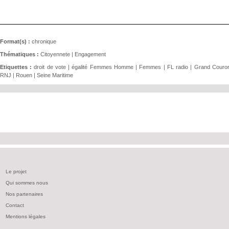
Format(s) :
chronique
Thématiques :
Citoyennete
|
Engagement
Etiquettes :
droit de vote
|
égalité Femmes Homme
|
Femmes
|
FL radio
|
Grand Couro
RNJ
|
Rouen
|
Seine Maritime
Le projet
Qui sommes nous
Nos partenaires
Contact
Mentions légales