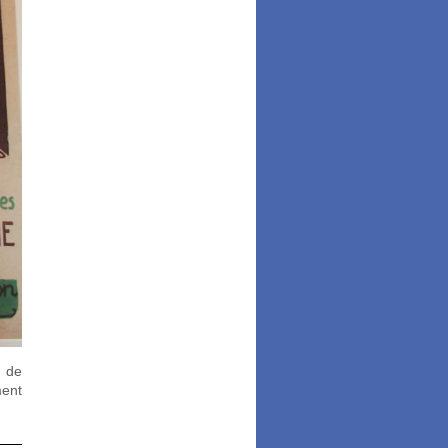
t de
ment