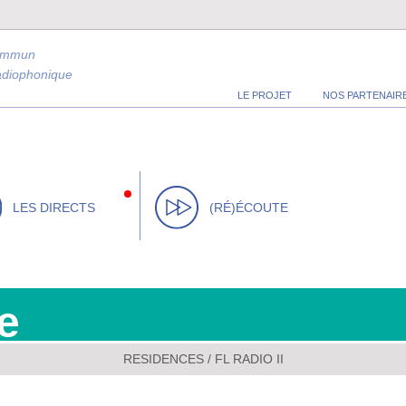
ommun
radiophonique
LE PROJET
NOS PARTENAIR
LES DIRECTS
(RÉ)ÉCOUTE
e
RESIDENCES
/
FL RADIO II