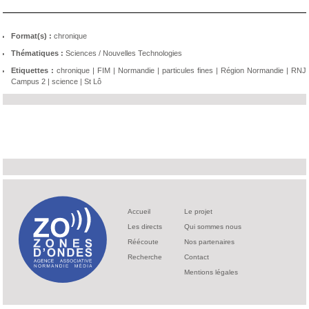
Format(s) :
chronique
Thématiques :
Sciences / Nouvelles Technologies
Etiquettes :
chronique
|
FIM
|
Normandie
|
particules fines
|
Région Normandie
|
RNJ
Campus 2
|
science
|
St Lô
Accueil
Le projet
Les directs
Qui sommes nous
Réécoute
Nos partenaires
Recherche
Contact
Mentions légales