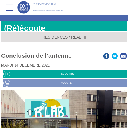
Un espace commun
de diffusion radiophonique
(Ré)écoute
RESIDENCES
/
RLAB III
Conclusion de l’antenne
MARDI 14 DÉCEMBRE 2021
ÉCOUTER
AJOUTER