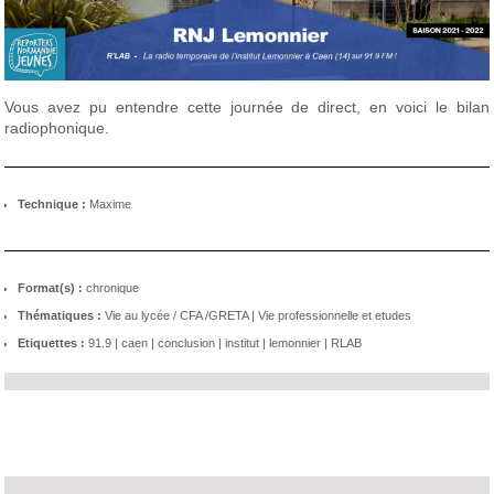
Vous avez pu entendre cette journée de direct, en voici le bilan
radiophonique.
Technique :
Maxime
Format(s) :
chronique
Thématiques :
Vie au lycée / CFA /GRETA
|
Vie professionnelle et etudes
Etiquettes :
91.9
|
caen
|
conclusion
|
institut
|
lemonnier
|
RLAB