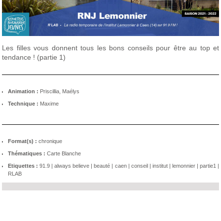
Les filles vous donnent tous les bons conseils pour être au top et
tendance ! (partie 1)
Animation :
Priscillia, Maélys
Technique :
Maxime
Format(s) :
chronique
Thématiques :
Carte Blanche
Etiquettes :
91.9
|
always believe
|
beauté
|
caen
|
conseil
|
institut
|
lemonnier
|
partie1
|
RLAB