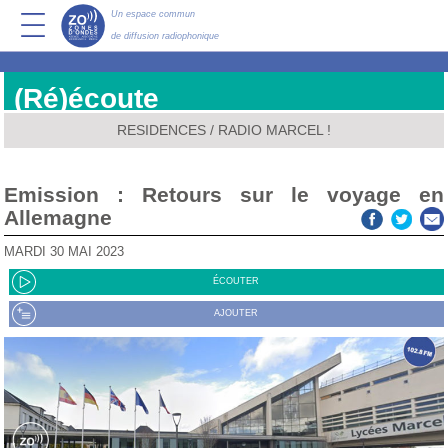
Un espace commun
de diffusion radiophonique
(Ré)écoute
RESIDENCES
/
RADIO MARCEL !
Emission : Retours sur le voyage en
Allemagne
MARDI 30 MAI 2023
ÉCOUTER
AJOUTER