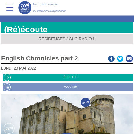
Un espace commun
de diffusion radiophonique
(Ré)écoute
RESIDENCES
/
GLC RADIO II
English Chronicles part 2
LUNDI 23 MAI 2022
ÉCOUTER
AJOUTER