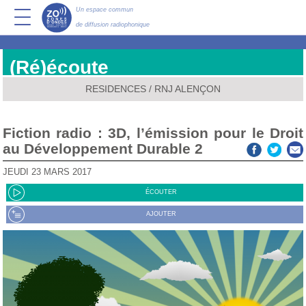
Un espace commun
de diffusion radiophonique
(Ré)écoute
RESIDENCES
/
RNJ ALENÇON
Fiction radio : 3D, l’émission pour le Droit
au Développement Durable 2
JEUDI 23 MARS 2017
ÉCOUTER
AJOUTER