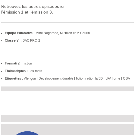
Retrouvez les autres épisodes ici :
l’
émission 1
et l’
émission 3
.
Equipe Educative :
Mme Nogarede, M.Hillien et M.Churin
Classe(s) :
BAC PRO 2
Format(s) :
fiction
Thématiques :
Les mots
Etiquettes :
Alençon
|
Développement durable
|
fiction radio
|
la 3D
|
LPA
|
orne
|
OSA