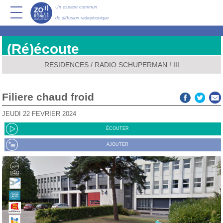
Un espace commun
de diffusion radiophonique
(Ré)écoute
RESIDENCES
/
RADIO SCHUPERMAN ! III
Filiere chaud froid
JEUDI 22 FÉVRIER 2024
ÉCOUTER
AJOUTER