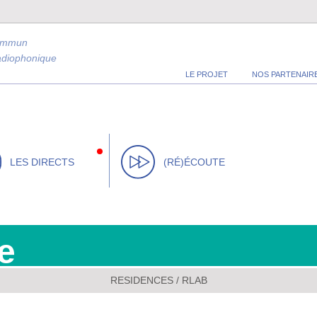
ommun
radiophonique
LE PROJET
NOS PARTENAIR
LES DIRECTS
(RÉ)ÉCOUTE
e
RESIDENCES
/
RLAB