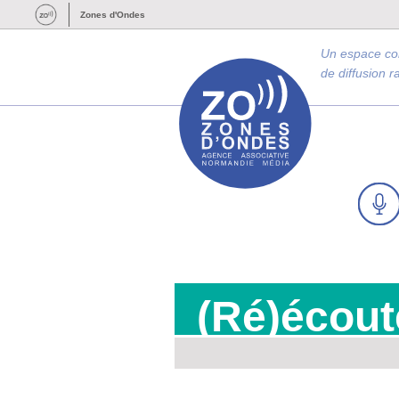
Zones d'Ondes
Un espace c
de diffusion 
(Ré)écout