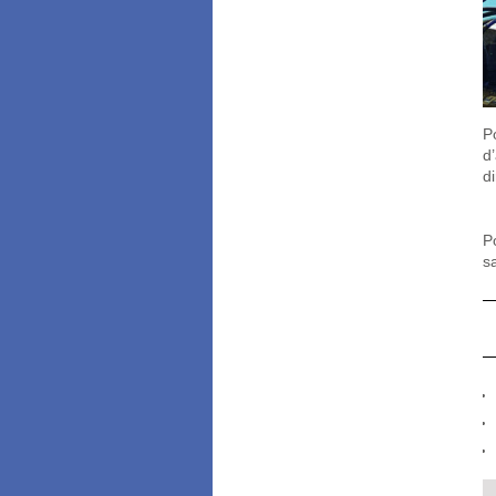
P
d
d
P
s