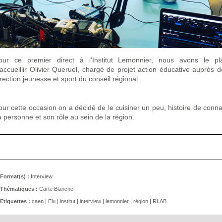
our ce premier direct à l’Institut Lemonnier, nous avons le pla
’accueillir Olivier Queruel, chargé de projet action éducative auprès d
irection jeunesse et sport du conseil régional.
our cette occasion on a décidé de le cuisiner un peu, histoire de conna
a personne et son rôle au sein de la région.
Format(s) :
Interview
Thématiques :
Carte Blanche
Etiquettes :
caen
|
Elu
|
institut
|
interview
|
lemonnier
|
région
|
RLAB