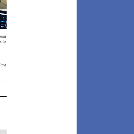
isir
e la
ître