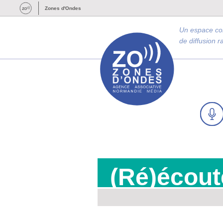
Zones d'Ondes
Un espace c
de diffusion 
(Ré)écout