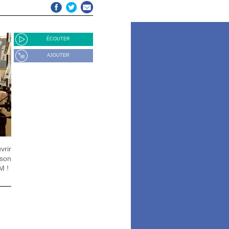
ÉCOUTER
AJOUTER
vrir
 son
M !