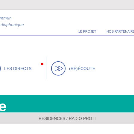
ommun
radiophonique
LE PROJET
NOS PARTENAIR
LES DIRECTS
(RÉ)ÉCOUTE
e
RESIDENCES
/
RADIO PRO II