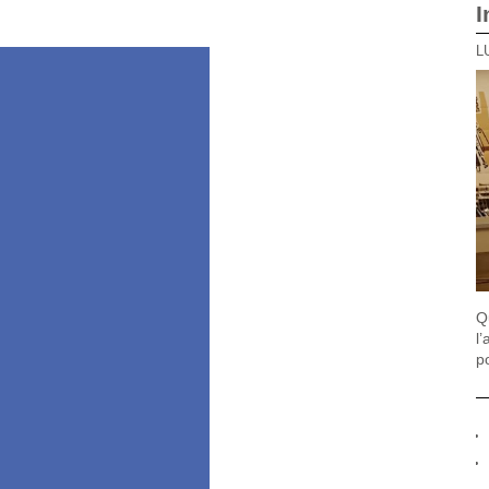
Q
l
p