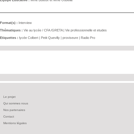
Format(s) :
Interview
Thématiques :
Vie au lycée / CFA /GRETA
|
Vie professionnelle et etudes
Etiquettes :
lycée Colbert
|
Petit Quevilly
|
proviseure
|
Radio Pro
Le projet
Qui sommes nous
Nos partenaires
Contact
Mentions légales