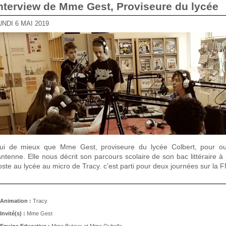
Interview de Mme Gest, Proviseure du lycée
LUNDI 6 MAI 2019
ui de mieux que Mme Gest, proviseure du lycée Colbert, pour ou
’antenne. Elle nous décrit son parcours scolaire de son bac littéraire à
oste au lycée au micro de Tracy. c’est parti pour deux journées sur la F
Animation :
Tracy
Invité(s) :
Mme Gest
Equipe Educative :
Mme Buteux et Mme Oubella