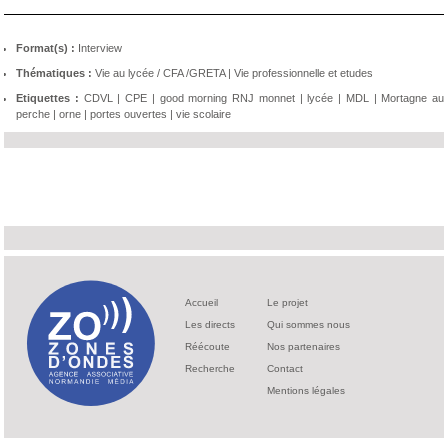
Format(s) :
Interview
Thématiques :
Vie au lycée / CFA /GRETA
|
Vie professionnelle et etudes
Etiquettes :
CDVL
|
CPE
|
good morning RNJ monnet
|
lycée
|
MDL
|
Mortagne au
perche
|
orne
|
portes ouvertes
|
vie scolaire
Accueil
Le projet
Les directs
Qui sommes nous
Réécoute
Nos partenaires
Recherche
Contact
Mentions légales