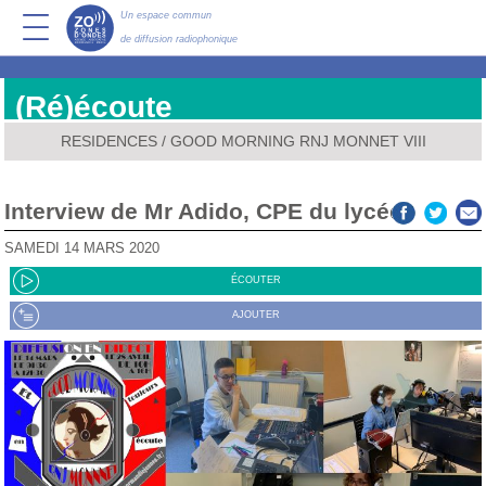
Un espace commun
de diffusion radiophonique
(Ré)écoute
RESIDENCES
/
GOOD MORNING RNJ MONNET VIII
Interview de Mr Adido, CPE du lycée
SAMEDI 14 MARS 2020
ÉCOUTER
AJOUTER