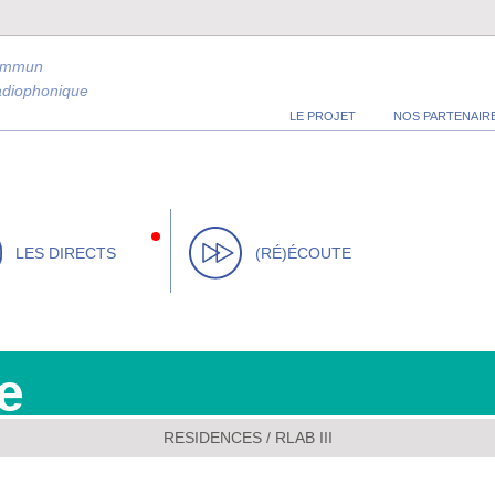
ommun
radiophonique
LE PROJET
NOS PARTENAIR
LES DIRECTS
(RÉ)ÉCOUTE
e
RESIDENCES
/
RLAB III