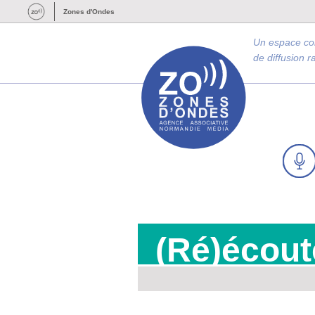
Zones d'Ondes
Un espace c
de diffusion 
(Ré)écout