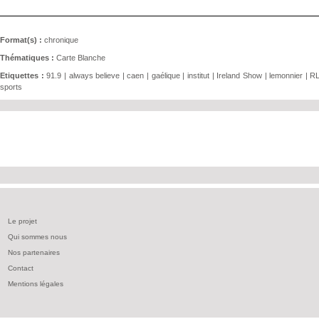
Format(s) :
chronique
Thématiques :
Carte Blanche
Etiquettes :
91.9
|
always believe
|
caen
|
gaélique
|
institut
|
Ireland Show
|
lemonnier
|
R
sports
Le projet
Qui sommes nous
Nos partenaires
Contact
Mentions légales