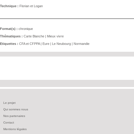
Technique :
Florian et Logan
Format(s) :
chronique
Thématiques :
Carte Blanche
|
Mieux vivre
Etiquettes :
CFA et CFPPA
|
Eure
|
Le Neubourg
|
Normandie
Le projet
Qui sommes nous
Nos partenaires
Contact
Mentions légales