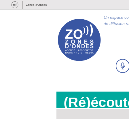
Zones d'Ondes
Un espace c
de diffusion 
(Ré)écout