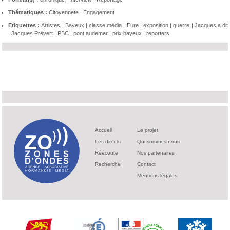
Thématiques :
Citoyennete
|
Engagement
Etiquettes :
Artistes
|
Bayeux
|
classe média
|
Eure
|
exposition
|
guerre
|
Jacques a dit
|
Jacques Prévert
|
PBC
|
pont audemer
|
prix bayeux
|
reporters
Accueil
Le projet
Les directs
Qui sommes nous
Réécoute
Nos partenaires
Recherche
Contact
Mentions légales