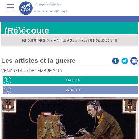
Un espace commun
de diffusion radiophonique
(Ré)écoute
RESIDENCES
/
RNJ JACQUES A DIT SAISON III
Les artistes et la guerre
VENDREDI 20 DÉCEMBRE 2019
ÉCOUTER
AJOUTER