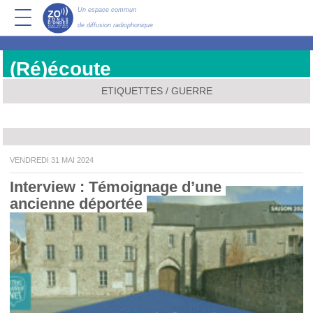
Un espace commun
de diffusion radiophonique
(Ré)écoute
ETIQUETTES / GUERRE
VENDREDI 31 MAI 2024
Interview : Témoignage d’une 
ancienne déportée 