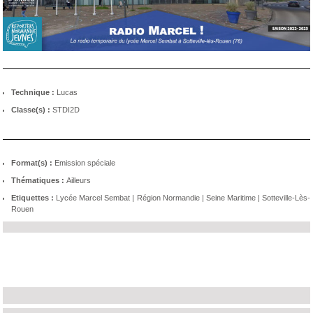
Technique :
Lucas
Classe(s) :
STDI2D
Format(s) :
Emission spéciale
Thématiques :
Ailleurs
Etiquettes :
Lycée Marcel Sembat
|
Région Normandie
|
Seine Maritime
|
Sotteville-Lès-
Rouen