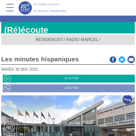
Un espace commun
de diffusion radiophonique
(Ré)écoute
RESIDENCES
/
RADIO MARCEL !
Les minutes hispaniques
MARDI 30 MAI 2023
ÉCOUTER
AJOUTER