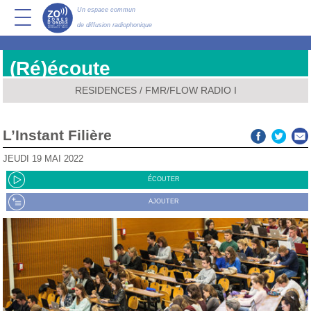
Un espace commun
de diffusion radiophonique
(Ré)écoute
RESIDENCES
/
FMR/FLOW RADIO I
L’Instant Filière
JEUDI 19 MAI 2022
ÉCOUTER
AJOUTER