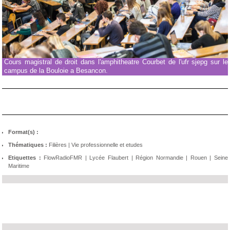
Cours magistral de droit dans l'amphitheatre Courbet de l'ufr sjepg sur le
campus de la Bouloie a Besancon.
Format(s) :
Thématiques :
Filières
|
Vie professionnelle et etudes
Etiquettes :
FlowRadioFMR
|
Lycée Flaubert
|
Région Normandie
|
Rouen
|
Seine
Maritime