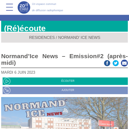
Un espace commun
de diffusion radiophonique
(Ré)écoute
RESIDENCES
/
NORMAND’ ICE NEWS
Normand’Ice News – Emission#2 (après-
midi)
MARDI 6 JUIN 2023
ÉCOUTER
AJOUTER