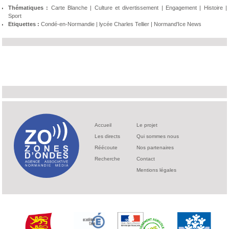
Thématiques :
Carte Blanche
|
Culture et divertissement
|
Engagement
|
Histoire
|
Sport
Etiquettes :
Condé-en-Normandie
|
lycée Charles Tellier
|
Normand'Ice News
Accueil
Le projet
Les directs
Qui sommes nous
Réécoute
Nos partenaires
Recherche
Contact
Mentions légales