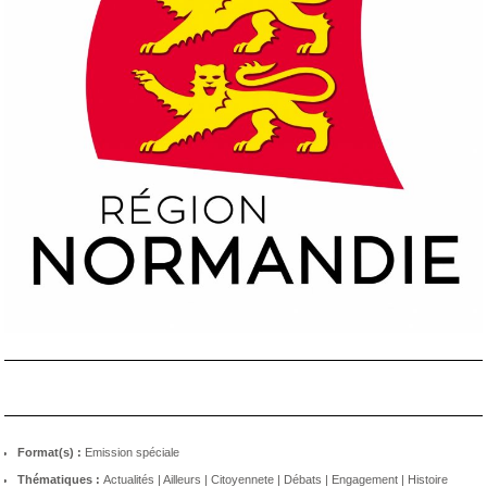
Format(s) :
Emission spéciale
Thématiques :
Actualités
|
Ailleurs
|
Citoyennete
|
Débats
|
Engagement
|
Histoire