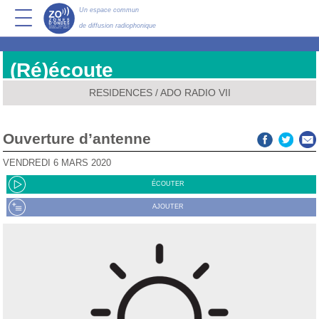
Un espace commun
de diffusion radiophonique
(Ré)écoute
RESIDENCES
/
ADO RADIO VII
Ouverture d’antenne
VENDREDI 6 MARS 2020
ÉCOUTER
AJOUTER