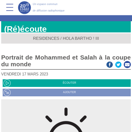
Un espace commun
de diffusion radiophonique
(Ré)écoute
RESIDENCES
/
HOLA BARTHO ! III
Portrait de Mohammed et Salah à la coupe
du monde
VENDREDI 17 MARS 2023
ÉCOUTER
AJOUTER