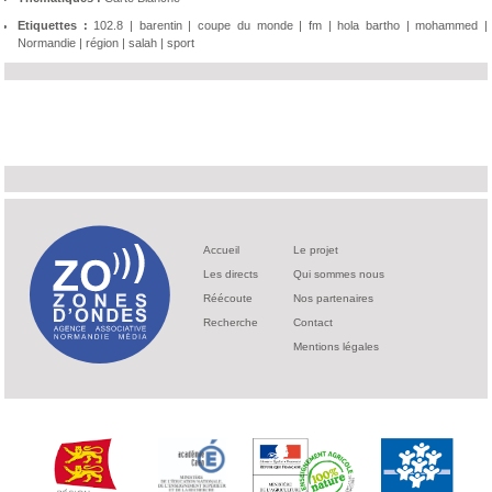
Etiquettes :
102.8
|
barentin
|
coupe du monde
|
fm
|
hola bartho
|
mohammed
|
Normandie
|
région
|
salah
|
sport
Accueil
Le projet
Les directs
Qui sommes nous
Réécoute
Nos partenaires
Recherche
Contact
Mentions légales