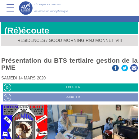
Un espace commun
de diffusion radiophonique
(Ré)écoute
RESIDENCES
/
GOOD MORNING RNJ MONNET VIII
Présentation du BTS tertiaire gestion de la
PME
SAMEDI 14 MARS 2020
ÉCOUTER
AJOUTER