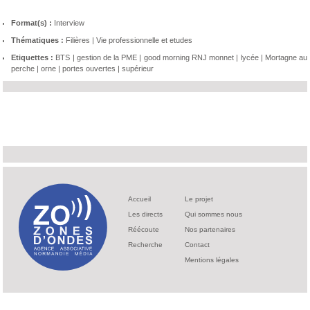
Format(s) :
Interview
Thématiques :
Filières
|
Vie professionnelle et etudes
Etiquettes :
BTS
|
gestion de la PME
|
good morning RNJ monnet
|
lycée
|
Mortagne au
perche
|
orne
|
portes ouvertes
|
supérieur
Accueil
Le projet
Les directs
Qui sommes nous
Réécoute
Nos partenaires
Recherche
Contact
Mentions légales