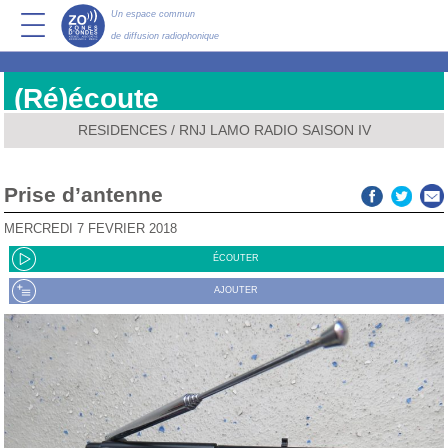
Un espace commun
de diffusion radiophonique
(Ré)écoute
RESIDENCES
/
RNJ LAMO RADIO SAISON IV
prise d’antenne
MERCREDI 7 FÉVRIER 2018
ÉCOUTER
AJOUTER