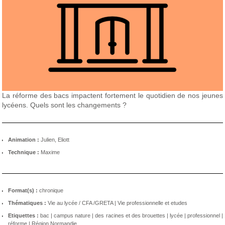
La réforme des bacs impactent fortement le quotidien de nos jeunes
lycéens. Quels sont les changements ?
Animation :
Julien, Eliott
Technique :
Maxime
Format(s) :
chronique
Thématiques :
Vie au lycée / CFA /GRETA
|
Vie professionnelle et etudes
Etiquettes :
bac
|
campus nature
|
des racines et des brouettes
|
lycée
|
professionnel
|
réforme
|
Région Normandie