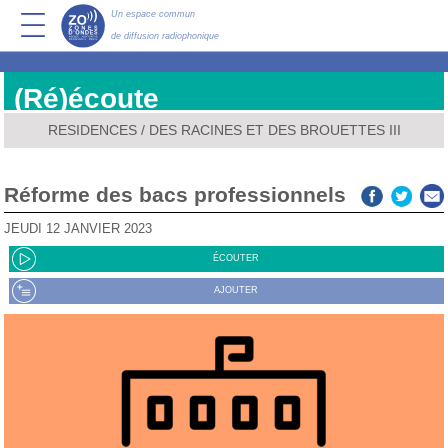
Un espace commun
de diffusion radiophonique
(Ré)écoute
RESIDENCES
/
DES RACINES ET DES BROUETTES III
Réforme des bacs professionnels
JEUDI 12 JANVIER 2023
ÉCOUTER
AJOUTER