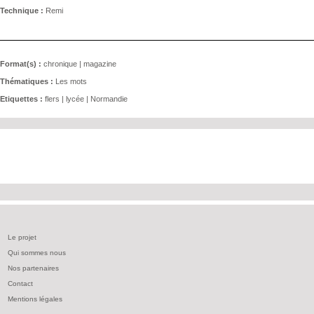
Technique :
Remi
Format(s) :
chronique
|
magazine
Thématiques :
Les mots
Etiquettes :
flers
|
lycée
|
Normandie
Le projet
Qui sommes nous
Nos partenaires
Contact
Mentions légales