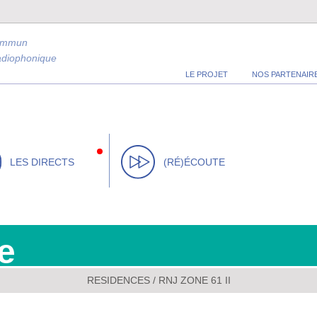
ommun
radiophonique
LE PROJET
NOS PARTENAIR
LES DIRECTS
(RÉ)ÉCOUTE
e
RESIDENCES
/
RNJ ZONE 61 II