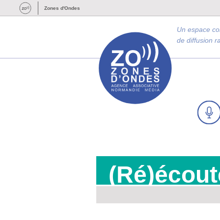
Zones d'Ondes
Un espace c
de diffusion 
(Ré)écout