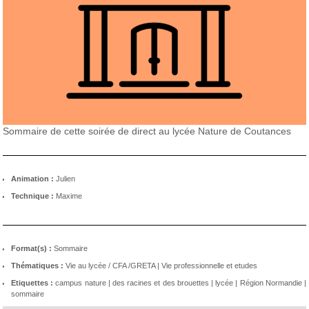
Sommaire de cette soirée de direct au lycée Nature de Coutances
Animation :
Julien
Technique :
Maxime
Format(s) :
Sommaire
Thématiques :
Vie au lycée / CFA /GRETA
|
Vie professionnelle et etudes
Etiquettes :
campus nature
|
des racines et des brouettes
|
lycée
|
Région Normandie
|
sommaire