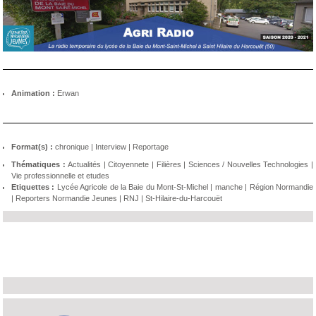
Animation :
Erwan
Format(s) :
chronique
|
Interview
|
Reportage
Thématiques :
Actualités
|
Citoyennete
|
Filières
|
Sciences / Nouvelles Technologies
|
Vie professionnelle et etudes
Etiquettes :
Lycée Agricole de la Baie du Mont-St-Michel
|
manche
|
Région Normandie
|
Reporters Normandie Jeunes
|
RNJ
|
St-Hilaire-du-Harcouët