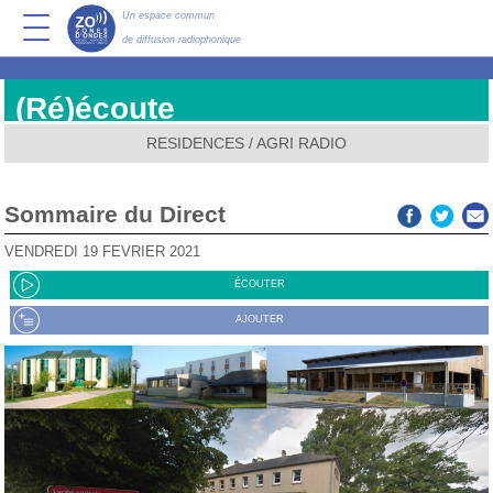
Un espace commun
de diffusion radiophonique
(Ré)écoute
RESIDENCES
/
AGRI RADIO
Sommaire du Direct
VENDREDI 19 FÉVRIER 2021
ÉCOUTER
AJOUTER