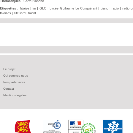
Thématiques :
Carte Blanche
Etiquettes :
falaise
|
fm
|
GLC
|
Lycée Guillaume Le Conquérant
|
piano
|
radio
|
radio 
faloises
|
site liard
|
talent
Le projet
Qui sommes nous
Nos partenaires
Contact
Mentions légales