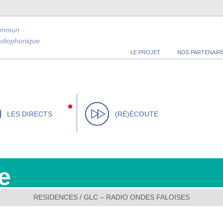
ommun
radiophonique
LE PROJET
NOS PARTENAIR
LES DIRECTS
(RÉ)ÉCOUTE
e
RESIDENCES
/
GLC – RADIO ONDES FALOISES