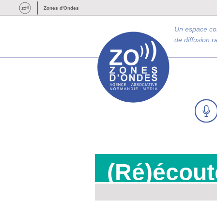
Zones d'Ondes
Un espace c
de diffusion 
(Ré)écout