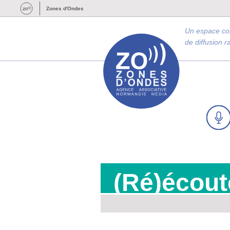
Zones d'Ondes
Un espace c
de diffusion 
(Ré)écout