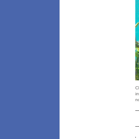
C
i
n