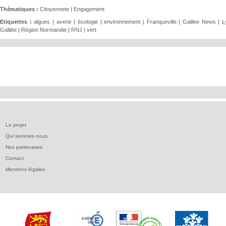
Thématiques :
Citoyennete
|
Engagement
Etiquettes :
algues
|
avenir
|
écologie
|
environnement
|
Franqueville
|
Galilee News
|
L
Galilée
|
Région Normandie
|
RNJ
|
vert
Le projet
Qui sommes nous
Nos partenaires
Contact
Mentions légales