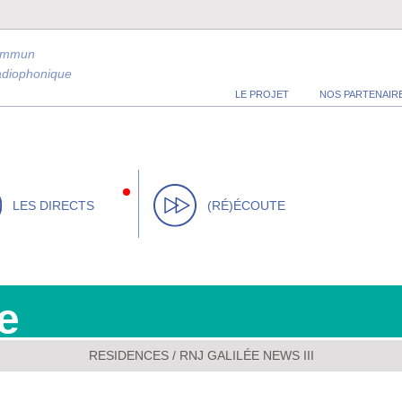
ommun
radiophonique
LE PROJET
NOS PARTENAIR
LES DIRECTS
(RÉ)ÉCOUTE
e
RESIDENCES
/
RNJ GALILÉE NEWS III