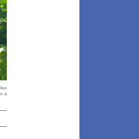
lles
en à