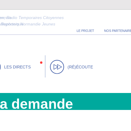
en, Radio Temporaires Citoyennes
ommun
tif Reporters Normandie Jeunes
radiophonique
LE PROJET
NOS PARTENAIR
LES DIRECTS
(RÉ)ÉCOUTE
la demande