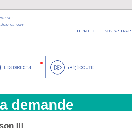
ommun
radiophonique
LE PROJET
NOS PARTENAIR
LES DIRECTS
(RÉ)ÉCOUTE
la demande
on III