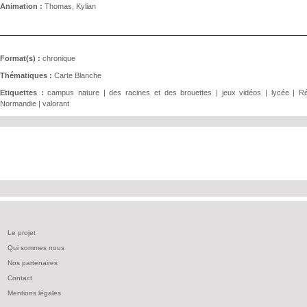
Animation :
Thomas, Kylian
Format(s) :
chronique
Thématiques :
Carte Blanche
Etiquettes :
campus nature
|
des racines et des brouettes
|
jeux vidéos
|
lycée
|
Ré
Normandie
|
valorant
Le projet
Qui sommes nous
Nos partenaires
Contact
Mentions légales