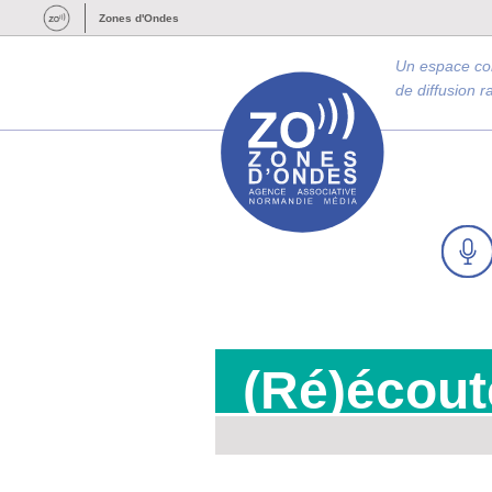
Zones d'Ondes
Un espace c
de diffusion 
(Ré)écout