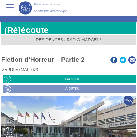
Un espace commun
de diffusion radiophonique
(Ré)écoute
RESIDENCES
/
RADIO MARCEL !
Fiction d’Horreur – Partie 2
MARDI 30 MAI 2023
ÉCOUTER
AJOUTER